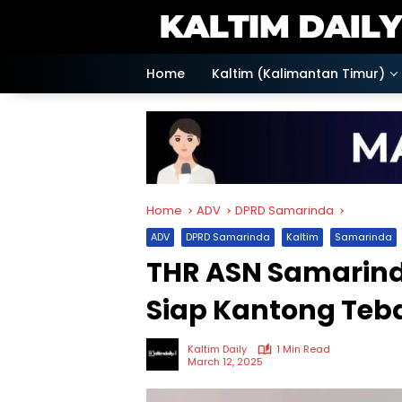
Skip
to
content
Home
Kaltim (Kalimantan Timur)
Home
ADV
DPRD Samarinda
ADV
DPRD Samarinda
Kaltim
Samarinda
THR ASN Samarinda
Siap Kantong Teba
Kaltim Daily
1 Min Read
March 12, 2025