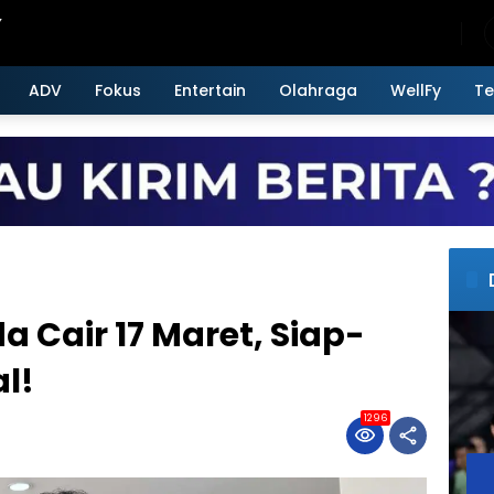
Thursday, August 6, 2026
ADV
Fokus
Entertain
Olahraga
WellFy
Te
 Cair 17 Maret, Siap-
l!
1296