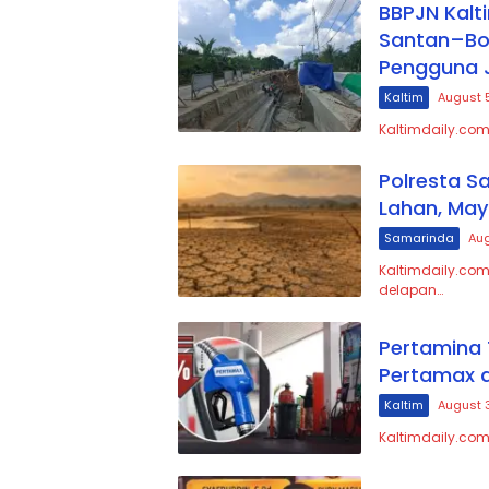
BBPJN Kalt
Santan–Bon
Pengguna 
Kaltim
August 
Kaltimdaily.com
Polresta S
Lahan, May
Samarinda
Aug
Kaltimdaily.com
delapan…
Pertamina 
Pertamax d
Kaltim
August 
Kaltimdaily.com