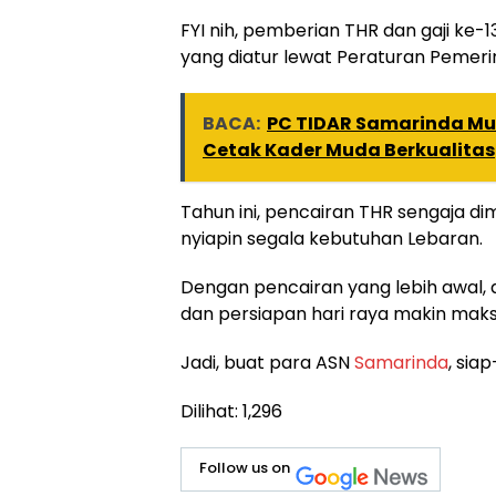
FYI nih, pemberian THR dan gaji ke-1
yang diatur lewat Peraturan Pemeri
BACA:
PC TIDAR Samarinda Mul
Cetak Kader Muda Berkualitas
Tahun ini, pencairan THR sengaja di
nyiapin segala kebutuhan Lebaran.
Dengan pencairan yang lebih awal, 
dan persiapan hari raya makin maks
Jadi, buat para ASN
Samarinda
, sia
Dilihat:
1,296
Follow us on