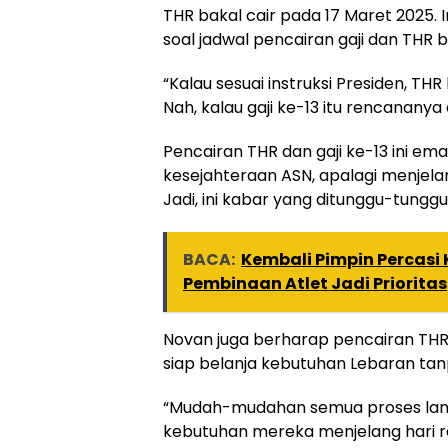
THR bakal cair pada 17 Maret 2025. 
soal jadwal pencairan gaji dan THR
“Kalau sesuai instruksi Presiden, TH
Nah, kalau gaji ke-13 itu rencananya 
Pencairan THR dan gaji ke-13 ini em
kesejahteraan ASN, apalagi menjel
Jadi, ini kabar yang ditunggu-tungg
BACA:
Kembali Pimpin Percasi 
Pembinaan Atlet Jadi Prioritas
Novan juga berharap pencairan THR i
siap belanja kebutuhan Lebaran tanp
“Mudah-mudahan semua proses lancar
kebutuhan mereka menjelang hari r