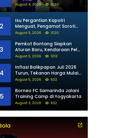
untuk Maung Bandung
August 4, 2026
1030
Isu Pergantian Kapolri
2
Menguat, Pengamat Soroti
Arah Kepemimpinan Polri
August 5, 2026
1020
Pemkot Bontang Siapkan
3
Aturan Baru, Kendaraan Pelat
Luar Tak Bisa Beli BBM Subsidi
August 5, 2026
1012
Inflasi Balikpapan Juli 2026
4
Turun, Tekanan Harga Mulai
Mereda
August 5, 2026
933
Borneo FC Samarinda Jalani
5
Training Camp di Yogyakarta
August 3, 2026
932
Bola