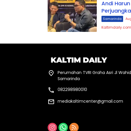
Andi Harun
Perjuangka
Samarinda
Aug
Kaltimdaily.com
Perumahan TVRI Graha Asri Jl Wahid
Samarinda
082298980010
mediakaltimcenter@gmail.com