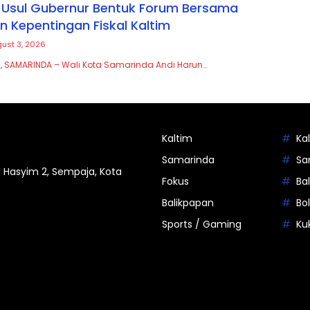
 Usul Gubernur Bentuk Forum Bersama
n Kepentingan Fiskal Kaltim
ust 3, 2026
, SAMARINDA – Wali Kota Samarinda Andi Harun…
Kaltim
Ka
Samarinda
Sa
 Hasyim 2, Sempaja, Kota
Fokus
Ba
Balikpapan
Bo
Sports / Gaming
Ku