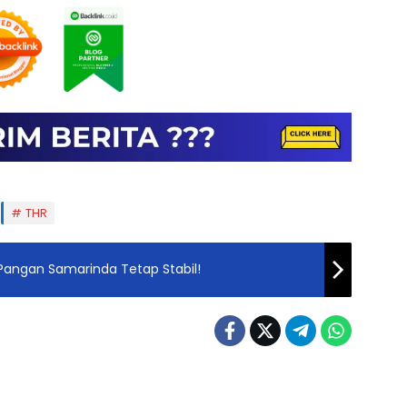
THR
 Pangan Samarinda Tetap Stabil!