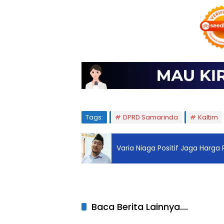
Tags:
DPRD Samarinda
Kaltim
Varia Niaga Positif Jaga Harga
Baca Berita Lainnya....