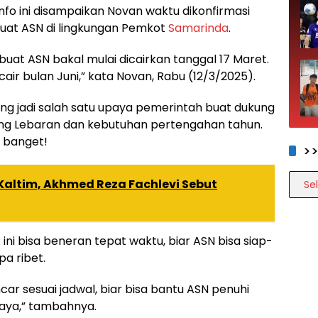
Info ini disampaikan Novan waktu dikonfirmasi
 buat ASN di lingkungan Pemkot
Samarinda
.
R buat ASN bakal mulai dicairkan tanggal 17 Maret.
cair bulan Juni,” kata Novan, Rabu (12/3/2025).
ang jadi salah satu upaya pemerintah buat dukung
ang Lebaran dan kebutuhan pertengahan tahun.
u banget!
>
>>>>
Kaltim, Akhmed Reza Fachlevi Sebut
ni bisa beneran tepat waktu, biar ASN bisa siap-
a ribet.
 sesuai jadwal, biar bisa bantu ASN penuhi
aya,” tambahnya.