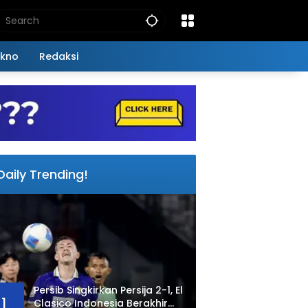
kno
Redaksi
Daily Trending!
Persib Singkirkan Persija 2-1, El
1
Clasico Indonesia Berakhir