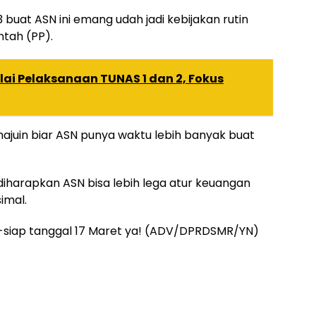
3 buat ASN ini emang udah jadi kebijakan rutin
ntah (PP).
ai Pelaksanaan TUNAS 1 dan 2, Fokus
majuin biar ASN punya waktu lebih banyak buat
diharapkan ASN bisa lebih lega atur keuangan
imal.
p-siap tanggal 17 Maret ya! (ADV/DPRDSMR/YN)