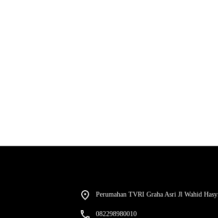
Perumahan TVRI Graha Asri Jl Wahid Hasy
082298980010