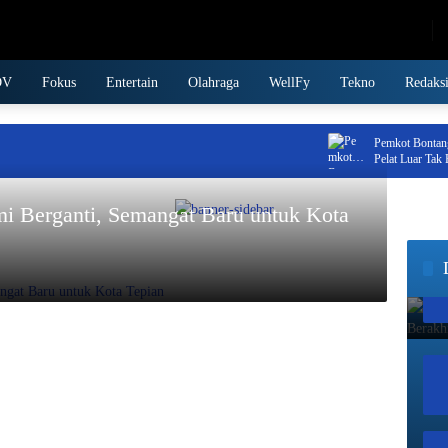
Thursday, August 6, 2026
DV
Fokus
Entertain
Olahraga
WellFy
Tekno
Redaks
Pemkot Bontang Siap
Pelat Luar Tak Bisa 
i Berganti, Semangat Baru untuk Kota