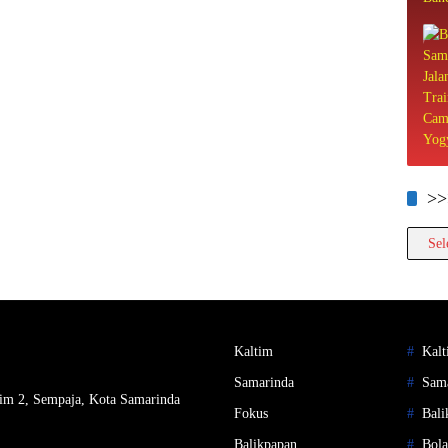
>>
>>>>
Kaltim
Kalt
Samarinda
Sam
im 2, Sempaja, Kota Samarinda
Fokus
Bali
Balikpapan
Bola