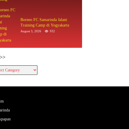
Borneo FC Samarinda Jalani
Training Camp di Yogyakarta
August 3, 2026
932
>>
im
arinda
kpapan