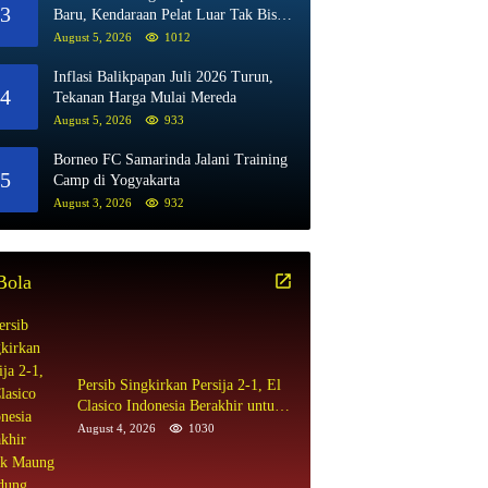
3
Baru, Kendaraan Pelat Luar Tak Bisa
Beli BBM Subsidi
August 5, 2026
1012
Inflasi Balikpapan Juli 2026 Turun,
4
Tekanan Harga Mulai Mereda
August 5, 2026
933
Borneo FC Samarinda Jalani Training
5
Camp di Yogyakarta
August 3, 2026
932
Bola
Persib Singkirkan Persija 2-1, El
Clasico Indonesia Berakhir untuk
Maung Bandung
August 4, 2026
1030