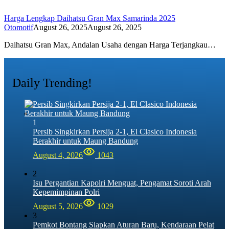
Harga Lengkap Daihatsu Gran Max Samarinda 2025
Otomotif
August 26, 2025
August 26, 2025
Daihatsu Gran Max, Andalan Usaha dengan Harga Terjangkau…
Daily Trending!
1
Persib Singkirkan Persija 2-1, El Clasico Indonesia
Berakhir untuk Maung Bandung
August 4, 2026
1043
2
Isu Pergantian Kapolri Menguat, Pengamat Soroti Arah
Kepemimpinan Polri
August 5, 2026
1029
3
Pemkot Bontang Siapkan Aturan Baru, Kendaraan Pelat