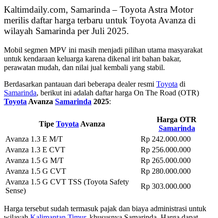
Kaltimdaily.com, Samarinda – Toyota Astra Motor
merilis daftar harga terbaru untuk Toyota Avanza di
wilayah Samarinda per Juli 2025.
Mobil segmen MPV ini masih menjadi pilihan utama masyarakat
untuk kendaraan keluarga karena dikenal irit bahan bakar,
perawatan mudah, dan nilai jual kembali yang stabil.
Berdasarkan pantauan dari beberapa dealer resmi
Toyota
di
Samarinda
, berikut ini adalah daftar harga On The Road (OTR)
Toyota
Avanza
Samarinda
2025
:
Harga OTR
Tipe
Toyota
Avanza
Samarinda
Avanza 1.3 E M/T
Rp 242.000.000
Avanza 1.3 E CVT
Rp 256.000.000
Avanza 1.5 G M/T
Rp 265.000.000
Avanza 1.5 G CVT
Rp 280.000.000
Avanza 1.5 G CVT TSS (Toyota Safety
Rp 303.000.000
Sense)
Harga tersebut sudah termasuk pajak dan biaya administrasi untuk
wilayah
Kalimantan Timur
, khususnya Samarinda. Harga dapat