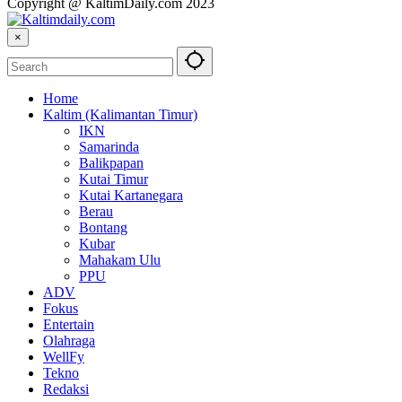
Copyright @ KaltimDaily.com 2023
×
Home
Kaltim (Kalimantan Timur)
IKN
Samarinda
Balikpapan
Kutai Timur
Kutai Kartanegara
Berau
Bontang
Kubar
Mahakam Ulu
PPU
ADV
Fokus
Entertain
Olahraga
WellFy
Tekno
Redaksi