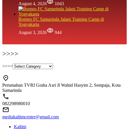
August 4, 2026
1043
Borneo FC Samarinda Jalani Training Camp di
Yogyakarta
August 3, 2026
944
>>>>
>>>>
Perumahan TVRI Graha Asri Jl Wahid Hasyim 2, Sempaja, Kota
Samarinda
082298980010
mediakaltimcenter@gmail.com
Kaltim