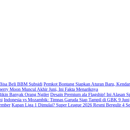
Pemkot Bontang Siapkan Aturan Baru, Kendar
berry Moon Muncul Akhir Juni, Ini Fakta Menariknya
Desain Premium ala Flagship! Ini Alasan 
Indonesia vs Mozambik: Timnas Garuda Siap Tampil di GBK 9 Juni
Kapan Liga 1 Dimulai? Super League 2026 Resmi Bergulir 4 S