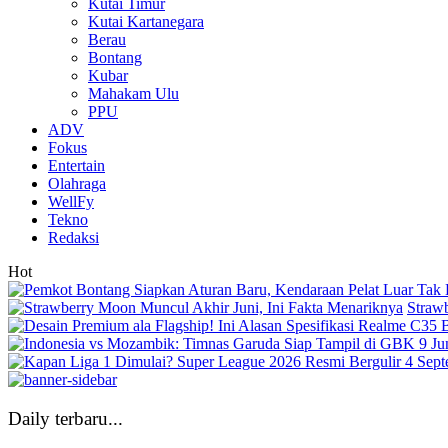
Kutai Timur
Kutai Kartanegara
Berau
Bontang
Kubar
Mahakam Ulu
PPU
ADV
Fokus
Entertain
Olahraga
WellFy
Tekno
Redaksi
Hot
Straw
Daily terbaru...