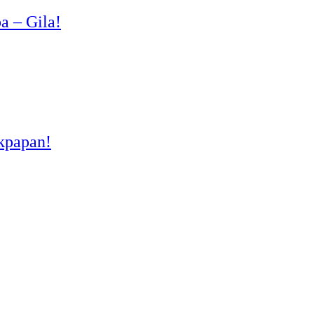
a – Gila!
kpapan!